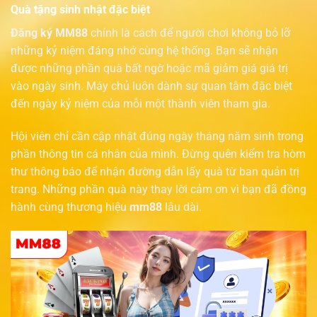
Quà tặng sinh nhật đặc biệt
Đăng ký MM88
chính là cách để người chơi không bỏ lỡ
những kỷ niệm đáng nhớ cùng hệ thống. Bạn sẽ nhận
được những phần quà bất ngờ hoặc mã giảm giá giá trị
vào ngày sinh. Máy chủ luôn dành sự quan tâm đặc biệt
đến ngày kỷ niệm của mỗi một thành viên tham gia.
Hội viên chỉ cần cập nhật đúng ngày tháng năm sinh trong
phần thông tin cá nhân của mình. Đừng quên kiểm tra hòm
thư thông báo để nhận đường dẫn lấy quà từ ban quản trị
trang. Những phần quà này thay lời cảm ơn vì bạn đã đồng
hành cùng thương hiệu
mm88
lâu dài.