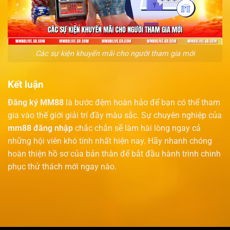
Các sự kiện khuyến mãi cho người tham gia mới
Kết luận
Đăng ký MM88
là bước đệm hoàn hảo để bạn có thể tham
gia vào thế giới giải trí đầy màu sắc. Sự chuyên nghiệp của
mm88 đăng nhập
chắc chắn sẽ làm hài lòng ngay cả
những hội viên khó tính nhất hiện nay. Hãy nhanh chóng
hoàn thiện hồ sơ của bản thân để bắt đầu hành trình chinh
phục thử thách mới ngay nào.