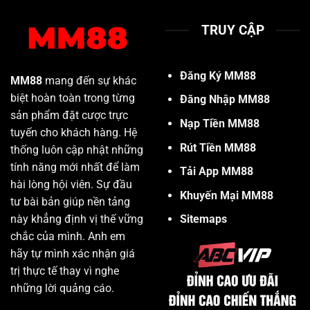
TRUY CẬP
Đăng Ký MM88
MM88
mang đến sự khác
biệt hoàn toàn trong từng
Đăng Nhập MM88
sản phẩm đặt cược trực
Nạp Tiền MM88
tuyến cho khách hàng. Hệ
Rút Tiền MM88
thống luôn cập nhật những
tính năng mới nhất để làm
Tải App MM88
hài lòng hội viên. Sự đầu
Khuyến Mại MM88
tư bài bản giúp nền tảng
này khẳng định vị thế vững
Sitemaps
chắc của mình. Anh em
hãy tự mình xác nhận giá
trị thực tế thay vì nghe
những lời quảng cáo.