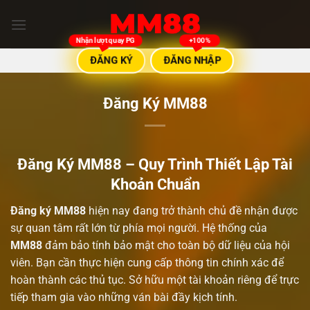
Bỏ
qua
nội
dung
ĐĂNG NHẬP
ĐĂNG KÝ
Đăng Ký MM88
Đăng Ký MM88 – Quy Trình Thiết Lập Tài
Khoản Chuẩn
Đăng ký MM88
hiện nay đang trở thành chủ đề nhận được
sự quan tâm rất lớn từ phía mọi người. Hệ thống của
MM88
đảm bảo tính bảo mật cho toàn bộ dữ liệu của hội
viên. Bạn cần thực hiện cung cấp thông tin chính xác để
hoàn thành các thủ tục. Sở hữu một tài khoản riêng để trực
tiếp tham gia vào những ván bài đầy kịch tính.