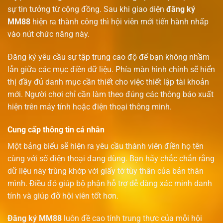
sự tin tưởng từ cộng đồng. Sau khi giao diện
đăng ký
MM88
hiện ra thành công thì hội viên mới tiến hành nhấp
vào nút chức năng này.
Đăng ký yêu cầu sự tập trung cao độ để bạn không nhầm
lẫn giữa các mục điền dữ liệu. Phía màn hình chính sẽ hiển
thị đầy đủ danh mục cần thiết cho việc thiết lập tài khoản
mới. Người chơi chỉ cần làm theo đúng các thông báo xuất
hiện trên máy tính hoặc điện thoại thông minh.
Cung cấp thông tin cá nhân
Một bảng biểu sẽ hiện ra yêu cầu thành viên điền họ tên
cùng với số điện thoại đang dùng. Bạn hãy chắc chắn rằng
dữ liệu này trùng khớp với giấy tờ tùy thân của bản thân
mình. Điều đó giúp bộ phận hỗ trợ dễ dàng xác minh danh
tính và giúp đỡ hội viên tốt hơn.
Đăng ký MM88
luôn đề cao tính trung thực của mỗi hội