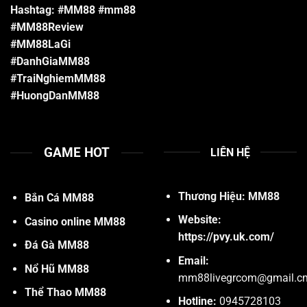
Hashtag: #MM88 #mm88
#MM88Review
#MM88LaGi
#DanhGiaMM88
#TraiNghiemMM88
#HuongDanMM88
GAME HOT
LIÊN HỆ
Thương Hiệu:
MM88
Bắn Cá MM88
Website:
Casino online MM88
https://pvy.uk.com/
Đá Gà MM88
Email:
Nổ Hũ MM88
mm88livegrcom@gmail.c
Thể Thao MM88
Hotline:
0945728103