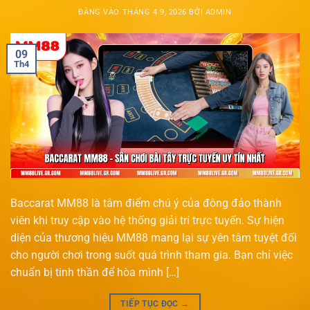
ĐĂNG VÀO
THÁNG 4 9, 2026
BỞI
ADMIN
09
Th4
Baccarat MM88 là tâm điểm chú ý của đông đảo thành
viên khi truy cập vào hệ thống giải trí trực tuyến. Sự hiện
diện của thương hiệu MM88 mang lại sự yên tâm tuyệt đối
cho người chơi trong suốt quá trình tham gia. Bạn chỉ việc
chuẩn bị tinh thần để hòa mình […]
TIẾP TỤC ĐỌC
→