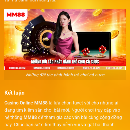
Những đối tác phát hành trò chơi cá cược
Kết luận
Casino Online MM88
là lựa chọn tuyệt vời cho những ai
đang tìm kiếm sân chơi bài mới. Người chơi truy cập vào
hệ thống
MM88
để tham gia các ván bài cùng cộng đồng
này. Chúc bạn sớm tìm thấy niềm vui và gặt hái thành