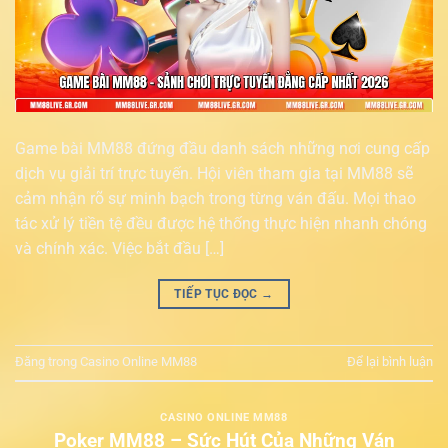
Game bài MM88 đứng đầu danh sách những nơi cung cấp
dịch vụ giải trí trực tuyến. Hội viên tham gia tại MM88 sẽ
cảm nhận rõ sự minh bạch trong từng ván đấu. Mọi thao
tác xử lý tiền tệ đều được hệ thống thực hiện nhanh chóng
và chính xác. Việc bắt đầu […]
TIẾP TỤC ĐỌC
→
Đăng trong
Casino Online MM88
Để lại bình luận
CASINO ONLINE MM88
Poker MM88 – Sức Hút Của Những Ván