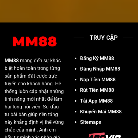
TRUY CẬP
Đăng Ký MM88
MM88
mang đến sự khác
biệt hoàn toàn trong từng
Đăng Nhập MM88
sản phẩm đặt cược trực
Nạp Tiền MM88
tuyến cho khách hàng. Hệ
Rút Tiền MM88
thống luôn cập nhật những
tính năng mới nhất để làm
Tải App MM88
hài lòng hội viên. Sự đầu
Khuyến Mại MM88
tư bài bản giúp nền tảng
này khẳng định vị thế vững
Sitemaps
chắc của mình. Anh em
hãy tự mình xác nhận giá