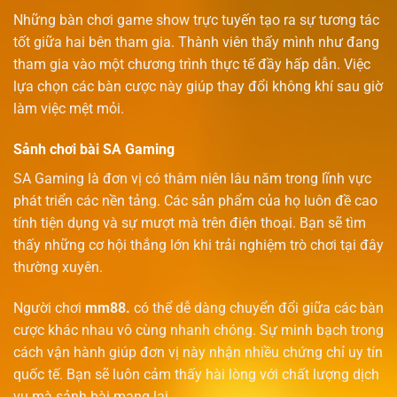
Những bàn chơi game show trực tuyến tạo ra sự tương tác
tốt giữa hai bên tham gia. Thành viên thấy mình như đang
tham gia vào một chương trình thực tế đầy hấp dẫn. Việc
lựa chọn các bàn cược này giúp thay đổi không khí sau giờ
làm việc mệt mỏi.
Sảnh chơi bài SA Gaming
SA Gaming là đơn vị có thâm niên lâu năm trong lĩnh vực
phát triển các nền tảng. Các sản phẩm của họ luôn đề cao
tính tiện dụng và sự mượt mà trên điện thoại. Bạn sẽ tìm
thấy những cơ hội thắng lớn khi trải nghiệm trò chơi tại đây
thường xuyên.
Người chơi
mm88.
có thể dễ dàng chuyển đổi giữa các bàn
cược khác nhau vô cùng nhanh chóng. Sự minh bạch trong
cách vận hành giúp đơn vị này nhận nhiều chứng chỉ uy tín
quốc tế. Bạn sẽ luôn cảm thấy hài lòng với chất lượng dịch
vụ mà sảnh bài mang lại.