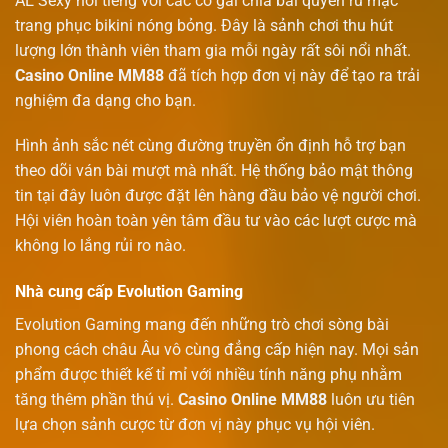
AE Sexy nổi tiếng với các cô gái chia bài quyến rũ mặc
trang phục bikini nóng bỏng. Đây là sảnh chơi thu hút
lượng lớn thành viên tham gia mỗi ngày rất sôi nổi nhất.
Casino Online MM88
đã tích hợp đơn vị này để tạo ra trải
nghiệm đa dạng cho bạn.
Hình ảnh sắc nét cùng đường truyền ổn định hỗ trợ bạn
theo dõi ván bài mượt mà nhất. Hệ thống bảo mật thông
tin tại đây luôn được đặt lên hàng đầu bảo vệ người chơi.
Hội viên hoàn toàn yên tâm đầu tư vào các lượt cược mà
không lo lắng rủi ro nào.
Nhà cung cấp Evolution Gaming
Evolution Gaming mang đến những trò chơi sòng bài
phong cách châu Âu vô cùng đẳng cấp hiện nay. Mọi sản
phẩm được thiết kế tỉ mỉ với nhiều tính năng phụ nhằm
tăng thêm phần thú vị.
Casino Online MM88
luôn ưu tiên
lựa chọn sảnh cược từ đơn vị này phục vụ hội viên.