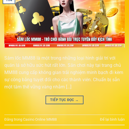
Sâm lốc MM88 là một trong những loại hình giải trí với
quân lá sở hữu sức hút rất lớn. Sân chơi này tại trang chủ
MM88 cung cấp không gian trải nghiệm minh bạch đi kèm
sự công bằng tuyệt đối cho các thành viên. Chuẩn bị sẵn
một tâm thế vững vàng nhằm […]
TIẾP TỤC ĐỌC
→
Đăng trong
Casino Online MM88
Để lại bình luận