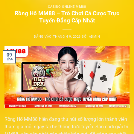
CASINO ONLINE MM88
Rồng Hổ MM88 – Trò Chơi Cá Cược Trực
Tuyến Đẳng Cấp Nhất
ĐĂNG VÀO
THÁNG 4 9, 2026
BỞI
ADMIN
09
Th4
Rồng Hổ MM88 hiện đang thu hút số lượng lớn thành viên
tham gia mỗi ngày tại hệ thống trực tuyến. Sân chơi giải trí