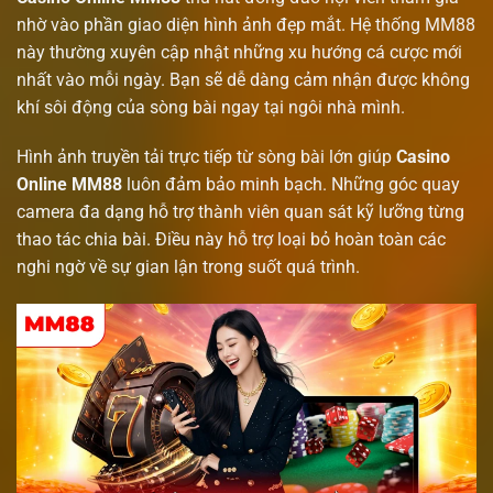
nhờ vào phần giao diện hình ảnh đẹp mắt. Hệ thống MM88
này thường xuyên cập nhật những xu hướng cá cược mới
nhất vào mỗi ngày. Bạn sẽ dễ dàng cảm nhận được không
khí sôi động của sòng bài ngay tại ngôi nhà mình.
Hình ảnh truyền tải trực tiếp từ sòng bài lớn giúp
Casino
Online MM88
luôn đảm bảo minh bạch. Những góc quay
camera đa dạng hỗ trợ thành viên quan sát kỹ lưỡng từng
thao tác chia bài. Điều này hỗ trợ loại bỏ hoàn toàn các
nghi ngờ về sự gian lận trong suốt quá trình.