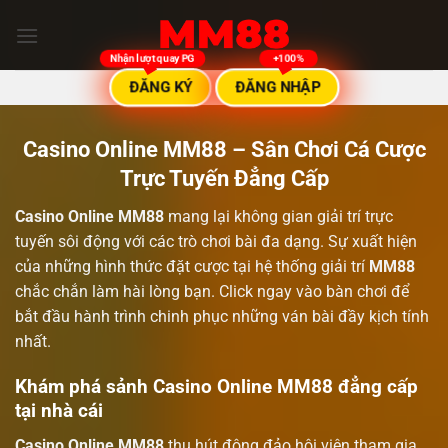
Bỏ
qua
nội
dung
ĐĂNG NHẬP
ĐĂNG KÝ
Casino Online MM88 – Sân Chơi Cá Cược
Trực Tuyến Đẳng Cấp
Casino Online MM88
mang lại không gian giải trí trực
tuyến sôi động với các trò chơi bài đa dạng. Sự xuất hiện
của những hình thức đặt cược tại hệ thống giải trí
MM88
chắc chắn làm hài lòng bạn. Click ngay vào bàn chơi để
bắt đầu hành trình chinh phục những ván bài đầy kịch tính
nhất.
Khám phá sảnh Casino Online MM88 đẳng cấp
tại nhà cái
Casino Online MM88
thu hút đông đảo hội viên tham gia