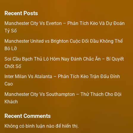
Recent Posts
Manchester City Vs Everton – Phân Tích Kèo Và Dự Đoán
Tỷ Số
Manchester United vs Brighton Cuộc Đối Đầu Không Thể
Bỏ Lỡ
Soi Cầu Bạch Thủ Lô Hôm Nay Đánh Chắc Ăn – Bí Quyết
Chốt Số
Inter Milan Vs Atalanta – Phân Tích Kèo Trận Đấu Đỉnh
Cao
Manchester City Vs Southampton – Thử Thách Cho Đội
Khách
Recent Comments
Không có bình luận nào để hiển thị.