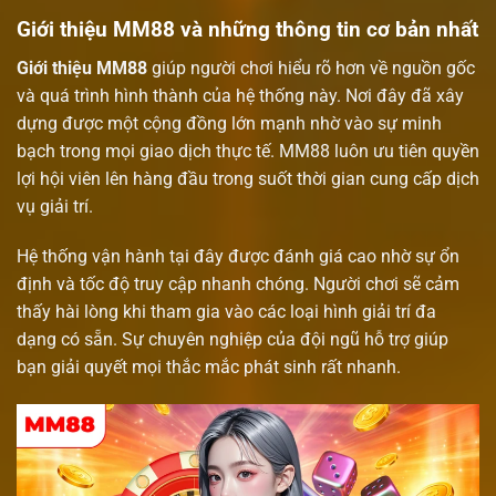
Giới thiệu MM88 và những thông tin cơ bản nhất
Giới thiệu MM88
giúp người chơi hiểu rõ hơn về nguồn gốc
và quá trình hình thành của hệ thống này. Nơi đây đã xây
dựng được một cộng đồng lớn mạnh nhờ vào sự minh
bạch trong mọi giao dịch thực tế. MM88 luôn ưu tiên quyền
lợi hội viên lên hàng đầu trong suốt thời gian cung cấp dịch
vụ giải trí.
Hệ thống vận hành tại đây được đánh giá cao nhờ sự ổn
định và tốc độ truy cập nhanh chóng. Người chơi sẽ cảm
thấy hài lòng khi tham gia vào các loại hình giải trí đa
dạng có sẵn. Sự chuyên nghiệp của đội ngũ hỗ trợ giúp
bạn giải quyết mọi thắc mắc phát sinh rất nhanh.