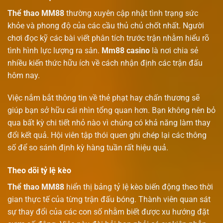
Thể thao MM88
thường xuyên cập nhật tình trạng sức
khỏe và phong độ của các cầu thủ chủ chốt nhất. Người
chơi đọc kỹ các bài viết phân tích trước trận nhằm hiểu rõ
tình hình lực lượng ra sân.
Mm88 casino
là nơi chia sẻ
nhiều kiến thức hữu ích về cách nhận định các trận đấu
hôm nay.
Việc nắm bắt thông tin về thẻ phạt hay chấn thương sẽ
giúp bạn sở hữu cái nhìn tổng quan hơn. Bạn không nên bỏ
qua bất kỳ chi tiết nhỏ nào vì chúng có khả năng làm thay
đổi kết quả. Hội viên tập thói quen ghi chép lại các thông
số để so sánh định kỳ hàng tuần rất hiệu quả.
Theo dõi tỷ lệ kèo
Thể thao MM88
hiển thị bảng tỷ lệ kèo biến động theo thời
gian thực tế của từng trận đấu bóng. Thành viên quan sát
sự thay đổi của các con số nhằm biết được xu hướng đặt