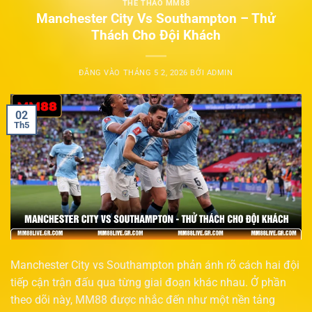
THỂ THAO MM88
Manchester City Vs Southampton – Thử
Thách Cho Đội Khách
ĐĂNG VÀO
THÁNG 5 2, 2026
BỞI
ADMIN
02
Th5
Manchester City vs Southampton phản ánh rõ cách hai đội
tiếp cận trận đấu qua từng giai đoạn khác nhau. Ở phần
theo dõi này, MM88 được nhắc đến như một nền tảng