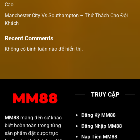
Cao
Manchester City Vs Southampton – Thử Thách Cho Đội
Khách
Recent Comments
Không có bình luận nào để hiển thị.
TRUY CẬP
Đăng Ký MM88
MM88
mang đến sự khác
biệt hoàn toàn trong từng
Đăng Nhập MM88
sản phẩm đặt cược trực
Nạp Tiền MM88