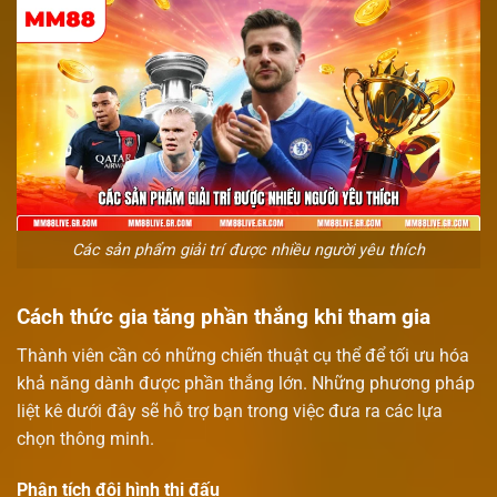
Các sản phẩm giải trí được nhiều người yêu thích
Cách thức gia tăng phần thắng khi tham gia
Thành viên cần có những chiến thuật cụ thể để tối ưu hóa
khả năng dành được phần thắng lớn. Những phương pháp
liệt kê dưới đây sẽ hỗ trợ bạn trong việc đưa ra các lựa
chọn thông minh.
Phân tích đội hình thi đấu