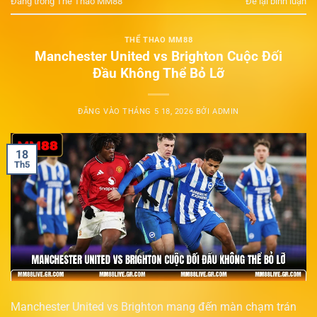
Đăng trong
Thể Thao MM88
Để lại bình luận
THỂ THAO MM88
Manchester United vs Brighton Cuộc Đối
Đầu Không Thể Bỏ Lỡ
ĐĂNG VÀO
THÁNG 5 18, 2026
BỞI
ADMIN
18
Th5
Manchester United vs Brighton mang đến màn chạm trán