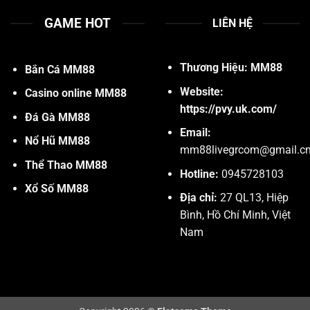
GAME HOT
LIÊN HỆ
Thương Hiệu:
MM88
Bắn Cá MM88
Website:
Casino online MM88
https://pvy.uk.com/
Đá Gà MM88
Email:
Nổ Hũ MM88
mm88livegrcom@gmail.c
Thể Thao MM88
Hotline:
0945728103
Xổ Số MM88
Địa chỉ:
27 QL13, Hiệp
Bình, Hồ Chí Minh, Việt
Nam