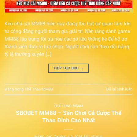
Kèo nhà cái MM88 hiện nay đang thu hút sự quan tâm lớn
từ cộng đồng người tham gia giải trí. Nền tảng sảnh game
MM88 tập trung tối ưu hóa các số liệu thống kê để hỗ trợ
thành viên đưa ra lựa chọn. Người chơi cần theo dõi bảng
tỷ lệ thường xuyên […]
TIẾP TỤC ĐỌC
→
Đăng trong
Thể Thao MM88
Để lại bình luận
THỂ THAO MM88
SBOBET MM88 – Sân Chơi Cá Cược Thể
Thao Đỉnh Cao Nhất
ĐĂNG VÀO
THÁNG 4 9, 2026
BỞI
ADMIN