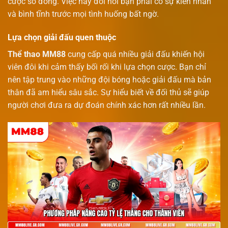
cược số đông. Việc này đòi hỏi bạn phải có sự kiên nhẫn
và bình tĩnh trước mọi tình huống bất ngờ.
Lựa chọn giải đấu quen thuộc
Thể thao MM88
cung cấp quá nhiều giải đấu khiến hội
viên đôi khi cảm thấy bối rối khi lựa chọn cược. Bạn chỉ
nên tập trung vào những đội bóng hoặc giải đấu mà bản
thân đã am hiểu sâu sắc. Sự hiểu biết về đối thủ sẽ giúp
người chơi đưa ra dự đoán chính xác hơn rất nhiều lần.