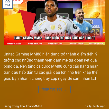
09
Th4
United Gaming MM88 hiện đang trở thành điểm đến lý
tưởng cho những thành viên đam mê dự đoán kết quả
bóng đá. Nền tảng cá cược MM88 cung cấp hàng ngàn
trận đấu hấp dẫn từ các giải đấu lớn nhỏ trên khắp thế
giới. Bạn nhanh chóng truy cập ngay để cảm nhận […]
TIẾP TỤC ĐỌC
→
Đăng trong
Thể Thao MM88
Để lại bình luận