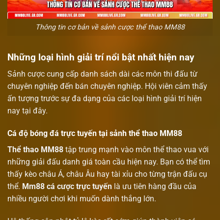
Thông tin cơ bản về sảnh cược thể thao MM88
Những loại hình giải trí nổi bật nhất hiện nay
Sảnh cược cung cấp danh sách dài các môn thi đấu từ
chuyên nghiệp đến bán chuyên nghiệp. Hội viên cảm thấy
ấn tượng trước sự đa dạng của các loại hình giải trí hiện
nay tại đây.
Cá độ bóng đá trực tuyến tại sảnh thể thao MM88
Thể thao MM88
tập trung mạnh vào môn thể thao vua với
những giải đấu danh giá toàn cầu hiện nay. Bạn có thể tìm
thấy kèo châu Á, châu Âu hay tài xỉu cho từng trận đấu cụ
thể.
Mm88 cá cược trực tuyến
là ưu tiên hàng đầu của
nhiều người chơi khi muốn dành thắng lớn.