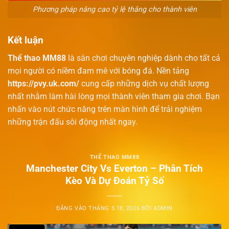
Phương pháp nâng cao tỷ lệ thắng cho thành viên
Kết luận
Thể thao MM88
là sân chơi chuyên nghiệp dành cho tất cả
mọi người có niềm đam mê với bóng đá. Nền tảng
https://pvy.uk.com/
cung cấp những dịch vụ chất lượng
nhất nhằm làm hài lòng mọi thành viên tham gia chơi. Bạn
nhấn vào nút chức năng trên màn hình để trải nghiệm
những trận đấu sôi động nhất ngay.
THỂ THAO MM88
Manchester City Vs Everton – Phân Tích
Kèo Và Dự Đoán Tỷ Số
ĐĂNG VÀO
THÁNG 5 18, 2026
BỞI
ADMIN