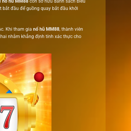
i
nổ hũ MM88
còn sở hữu danh sách biểu
út bắt đầu để guồng quay bắt đầu khởi
ác. Khi tham gia
nổ hũ MM88
, thành viên
 khai nhằm khẳng định tính xác thực cho