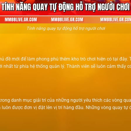
Tính năng quay tự động hỗ trợ người chơi
chủ đề mới để làm phong phú thêm kho trò chơi hiện có tại đây.
ới nhất từ phía hệ thống quản lý. Thành viên sẽ luôn cảm thấy 
trong danh mục giải trí của những người yêu thích các vòng qu
luôn được đơn vị đặt lên vị trí hàng đầu. Những vòng quay tự 