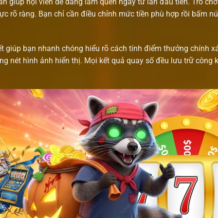
iản giúp hội viên dễ dàng làm quen ngay từ lần đầu tiên. Trò chơ
ực rõ ràng. Bạn chỉ cần điều chỉnh mức tiền phù hợp rồi bấm n
iết giúp bạn nhanh chóng hiểu rõ cách tính điểm thưởng chính x
g nét hình ảnh hiển thị. Mọi kết quả quay số đều lưu trữ công