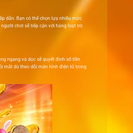
ấp dẫn. Bạn có thể chọn lựa nhiều mức
, người chơi sẽ tiếp cận với hàng loạt trò
àng ngang và dọc sẽ quyết định số tiền
i mắt dù theo dõi màn hình điện tử trong