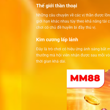
Thế giới thần thoại
Những câu chuyện về các vị thần được lồn
giới hạn khác nhau tùy theo khả năng tài 
chơi có chủ đề huyền bí đầy thú vị.
Kim cương lấp lánh
Đây là trò chơi có hiệu ứng ánh sáng bắt 
thưởng mà hội viên nhận được sau mỗi vòn
thời gian khá dài.