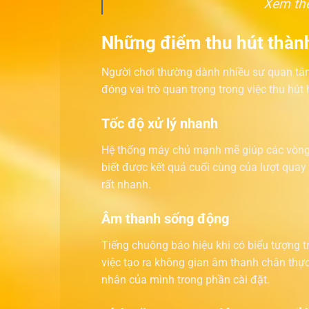
Xem th
Những điểm thu hút thành
Người chơi thường dành nhiều sự quan tâm c
đóng vai trò quan trọng trong việc thu hút
Tốc độ xử lý nhanh
Hệ thống máy chủ mạnh mẽ giúp các vòng qu
biết được kết quả cuối cùng của lượt quay
rất nhanh.
Âm thanh sống động
Tiếng chuông báo hiệu khi có biểu tượng tr
việc tạo ra không gian âm thanh chân thực 
nhân của mình trong phần cài đặt.