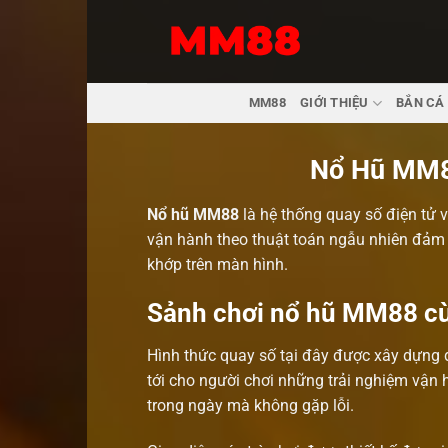
Bỏ
qua
nội
dung
MM88
GIỚI THIỆU
BẮN CÁ
Nổ Hũ MM88
Nổ hũ MM88
là hệ thống quay số điện tử 
vận hành theo thuật toán ngẫu nhiên đảm 
khớp trên màn hình.
Sảnh chơi nổ hũ MM88 cùn
Hình thức quay số tại đây được xây dựng
tới cho người chơi những trải nghiệm vận 
trong ngày mà không gặp lỗi.