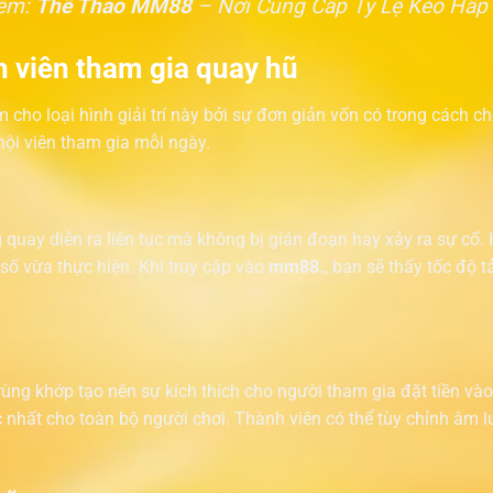
êm:
Thể Thao MM88
– Nơi Cung Cấp Tỷ Lệ Kèo Hấp
 viên tham gia quay hũ
ho loại hình giải trí này bởi sự đơn giản vốn có trong cách ch
 hội viên tham gia mỗi ngày.
ay diễn ra liên tục mà không bị gián đoạn hay xảy ra sự cố. H
 số vừa thực hiện. Khi truy cập vào
mm88.
, bạn sẽ thấy tốc độ 
ùng khớp tạo nên sự kích thích cho người tham gia đặt tiền vào 
nhất cho toàn bộ người chơi. Thành viên có thể tùy chỉnh âm lư