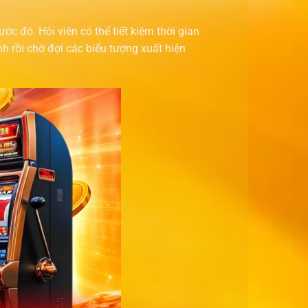
ớc đó. Hội viên có thể tiết kiệm thời gian
h rồi chờ đợi các biểu tượng xuất hiện