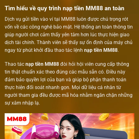
Tìm hiểu về quy trình nạp tiền MM88 an toàn
Dịch vụ gửi tiền vào ví tại MM88 luôn được chú trọng rót
vốn về các công nghệ bảo mật. Hệ thống an toàn thông tin
giúp người chơi cảm thấy yên tâm hơn lúc thực hiện giao
dịch tài chính. Thành viên sẽ thấy sự ổn định của máy chủ
ngay từ phút khởi đầu thao tác lệnh
nạp tiền MM88
.
Thao tác
nạp tiền MM88
đòi hỏi hội viên cung cấp thông
tin thật chuẩn xác theo đúng các mẫu sẵn có. Điều này
đảm bảo quyền lợi của bạn và giúp bộ phận thanh toán
thực hiện đối soát nhanh gọn. Mọi dữ liệu cá nhân từ
người tham gia đều được mã hóa nhằm ngăn chặn những
sự xâm nhập lạ.