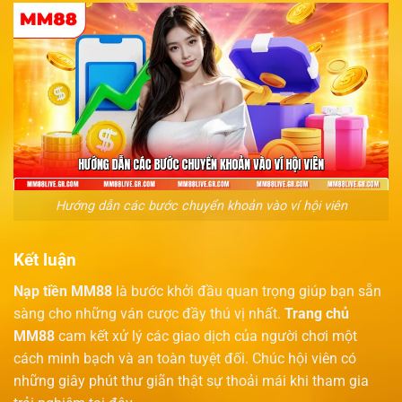
Hướng dẫn các bước chuyển khoản vào ví hội viên
Kết luận
Nạp tiền MM88
là bước khởi đầu quan trọng giúp bạn sẵn
sàng cho những ván cược đầy thú vị nhất.
Trang chủ
MM88
cam kết xử lý các giao dịch của người chơi một
cách minh bạch và an toàn tuyệt đối. Chúc hội viên có
những giây phút thư giãn thật sự thoải mái khi tham gia