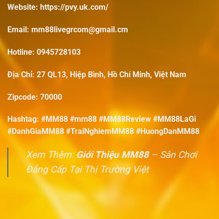
Website: https://pvy.uk.com/
Email:
mm88livegrcom@gmail.cm
Hotline: 0945728103
Địa Chỉ: 27 QL13, Hiệp Bình, Hồ Chí Minh, Việt Nam
Zipcode: 70000
Hashtag: #MM88 #mm88 #MM88Review #MM88LaGi
#DanhGiaMM88 #TraiNghiemMM88 #HuongDanMM88
Xem Thêm:
Giới Thiệu MM88
– Sân Chơi
Đẳng Cấp Tại Thị Trường Việt