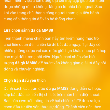
nhân mình. Việc chọn đúng địa chỉ truy cập giúp bạn tránh
được những rủi ro không đáng có từ phía bên ngoài. Sau
khi vào trang chủ thành công người tham gia tiến hành
cung cấp thông tin để vào hệ thống chính.
Lựa chọn sảnh đá gà MM88
Trên thanh menu chính bạn hãy tìm kiếm hạng mục trò
chơi liên quan đến chiến kê để bắt đầu ngay. Tại đây có
nhiều phòng cược với các mức giới hạn khác nhau phù hợp
cho mọi đối tượng hội viên. Người chơi nhấn vào biểu
tượng
đá gà MM88
để bước vào không gian giải trí đầy sôi
động và chuyên nghiệp.
Chọn trận đấu yêu thích
Danh sách các trận đấu
đá gà MM88
đang diễn ra hoặc
sắp bắt đầu sẽ hiển thị chi tiết trên màn hình điện thoại.
Bạn cần xem xét thông tin về hai chiến kê để đưa ra lựa
chọn đầu tư tiền vốn thực sự đúng. Thành viên nên theo