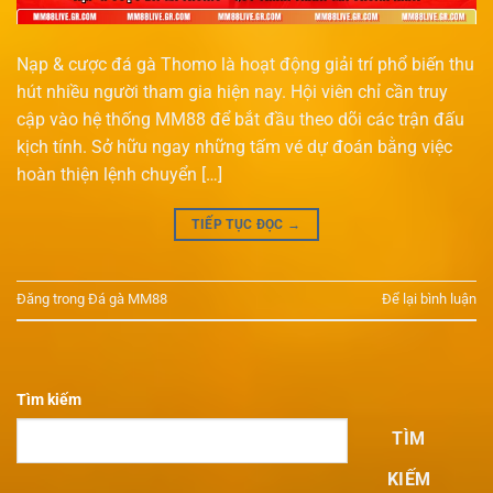
Nạp & cược đá gà Thomo là hoạt động giải trí phổ biến thu
hút nhiều người tham gia hiện nay. Hội viên chỉ cần truy
cập vào hệ thống MM88 để bắt đầu theo dõi các trận đấu
kịch tính. Sở hữu ngay những tấm vé dự đoán bằng việc
hoàn thiện lệnh chuyển […]
TIẾP TỤC ĐỌC
→
Đăng trong
Đá gà MM88
Để lại bình luận
Tìm kiếm
TÌM
KIẾM