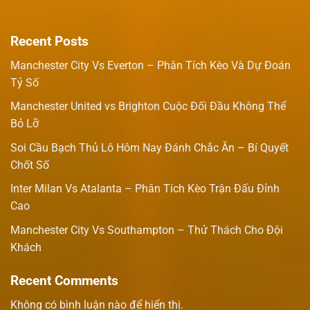
Recent Posts
Manchester City Vs Everton – Phân Tích Kèo Và Dự Đoán
Tỷ Số
Manchester United vs Brighton Cuộc Đối Đầu Không Thể
Bỏ Lỡ
Soi Cầu Bạch Thủ Lô Hôm Nay Đánh Chắc Ăn – Bí Quyết
Chốt Số
Inter Milan Vs Atalanta – Phân Tích Kèo Trận Đấu Đỉnh
Cao
Manchester City Vs Southampton – Thử Thách Cho Đội
Khách
Recent Comments
Không có bình luận nào để hiển thị.