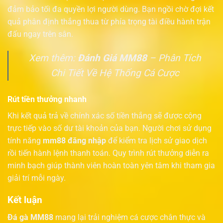
đảm bảo tối đa quyền lợi người dùng. Bạn ngồi chờ đợi kết
quả phân định thắng thua từ phía trọng tài điều hành trận
đấu ngay trên sân.
Xem thêm:
Đánh Giá MM88
– Phân Tích
Chi Tiết Về Hệ Thống Cá Cược
Rút tiền thưởng nhanh
Khi kết quả trả về chính xác số tiền thắng sẽ được cộng
trực tiếp vào số dư tài khoản của bạn. Người chơi sử dụng
tính năng
mm88 đăng nhập
để kiểm tra lịch sử giao dịch
rồi tiến hành lệnh thanh toán. Quy trình rút thưởng diễn ra
minh bạch giúp thành viên hoàn toàn yên tâm khi tham gia
giải trí mỗi ngày.
Kết luận
Đá gà MM88
mang lại trải nghiệm cá cược chân thực và