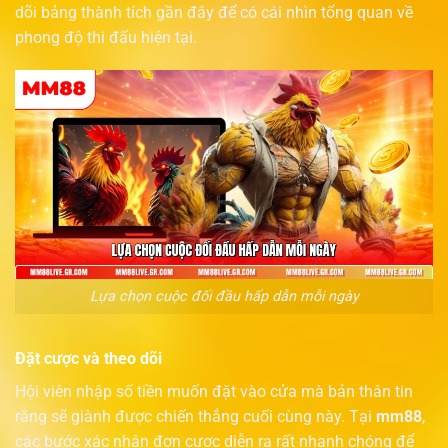
dõi bảng thành tích gần đây để có cái nhìn tổng quan về
phong độ thi đấu hiện tại.
Lựa chọn cuộc đối đầu hấp dẫn mỗi ngày
Đặt cược và theo dõi
Hội viên nhập số tiền muốn đặt vào cửa mà bản thân tin
rằng sẽ giành được chiến thắng cuối cùng này. Tại
mm88
,
các bước xác nhận đơn cược diễn ra rất nhanh chóng để