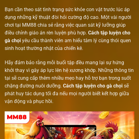
Bạn cần theo sát tình trạng sức khỏe con vật trước lúc áp
dụng những kỹ thuật đòi hỏi cường độ cao. Một vài người
chơi tại MM88 chia sẻ rằng việc quan sát kỹ lưỡng giúp
điều chỉnh giáo án rèn luyện phù hợp.
Cách tập luyện cho
gà chọi
yêu cầu thành viên am hiểu tâm lý cùng thói quen
sinh hoạt thường nhật của chiến kê.
Hãy đảm bảo rằng mỗi buổi tập đều mang lại sự hứng
khởi thay vì gây áp lực lên hệ xương khớp. Những thông tin
tại sẽ cung cấp thêm nhiều mẹo hay hỗ trợ bạn trong suốt
chặng đường nuôi dưỡng.
Cách tập luyện cho gà chọi
sẽ
phát huy tác dụng tối đa nếu mọi người biết kết hợp giữa
vận động và phục hồi.