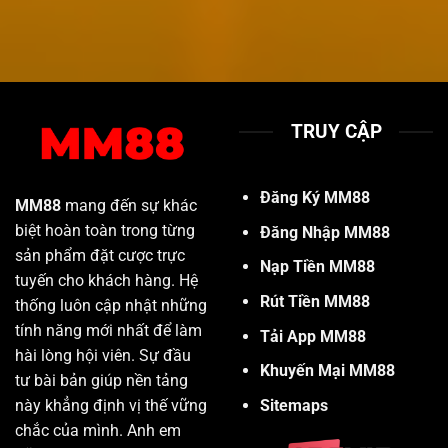
TRUY CẬP
Đăng Ký MM88
MM88
mang đến sự khác
biệt hoàn toàn trong từng
Đăng Nhập MM88
sản phẩm đặt cược trực
Nạp Tiền MM88
tuyến cho khách hàng. Hệ
Rút Tiền MM88
thống luôn cập nhật những
tính năng mới nhất để làm
Tải App MM88
hài lòng hội viên. Sự đầu
Khuyến Mại MM88
tư bài bản giúp nền tảng
này khẳng định vị thế vững
Sitemaps
chắc của mình. Anh em