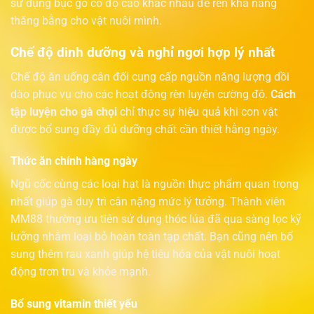
sử dụng bục gỗ có độ cao khác nhau để rèn khả năng
thăng bằng cho vật nuôi mình.
Chế độ dinh dưỡng và nghỉ ngơi hợp lý nhất
Chế độ ăn uống cân đối cung cấp nguồn năng lượng dồi
dào phục vụ cho các hoạt động rèn luyện cường độ.
Cách
tập luyện cho gà chọi
chỉ thực sự hiệu quả khi con vật
được bổ sung đầy đủ dưỡng chất cần thiết hằng ngày.
Thức ăn chính hàng ngày
Ngũ cốc cùng các loại hạt là nguồn thực phẩm quan trọng
nhất giúp gà duy trì cân nặng mức lý tưởng. Thành viên
MM88 thường ưu tiên sử dụng thóc lúa đã qua sàng lọc kỹ
lưỡng nhằm loại bỏ hoàn toàn tạp chất. Bạn cũng nên bổ
sung thêm rau xanh giúp hệ tiêu hóa của vật nuôi hoạt
động trơn tru và khỏe mạnh.
Bổ sung vitamin thiết yếu