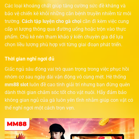
Các loại khoáng chất giúp tăng cường sức đề kháng và
bảo vệ chiến kê khỏi những căn bệnh truyền nhiễm từ môi
trường.
Cách tập luyện cho gà chọi
cần đi kèm việc cung
cấp vi lượng thông qua đường uống hoặc trộn vào thực
phẩm. Chủ kê nên tham khảo ý kiến chuyên gia để lựa
chọn liều lượng phù hợp với từng giai đoạn phát triển.
Thời gian nghỉ ngơi đủ
Giấc ngủ sâu đóng vai trò quan trọng trong việc phục hồi
nhóm cơ sau ngày dài vận động vô cùng mệt. Hệ thống
mm88 slot
luôn đề cao tính giải trí nhưng bạn đừng quên
dành thời gian chăm sóc tốt cho vật nuôi. Hãy đảm bảo
không gian ngủ của gà luôn yên tĩnh nhằm giúp con vật có
thể nghỉ ngơi một cách trọn vẹn.