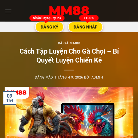
Bỏ
qua
nội
dung
ĐĂNG NHẬP
ĐĂNG KÝ
ĐÁ GÀ MM88
Cách Tập Luyện Cho Gà Chọi – Bí
Quyết Luyện Chiến Kê
ĐĂNG VÀO
THÁNG 4 9, 2026
BỞI
ADMIN
09
Th4