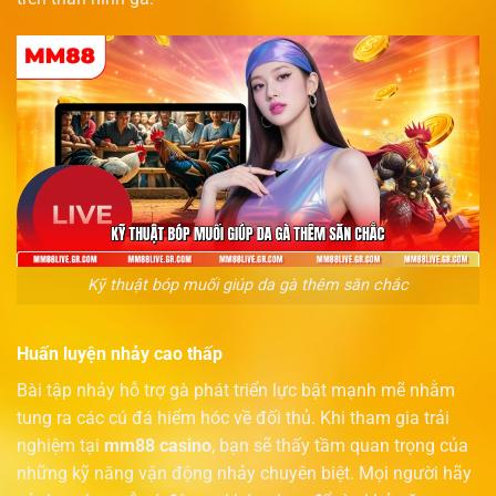
Kỹ thuật bóp muối giúp da gà thêm săn chắc
Huấn luyện nhảy cao thấp
Bài tập nhảy hỗ trợ gà phát triển lực bật mạnh mẽ nhằm
tung ra các cú đá hiểm hóc về đối thủ. Khi tham gia trải
nghiệm tại
mm88 casino
, bạn sẽ thấy tầm quan trọng của
những kỹ năng vận động nhảy chuyên biệt. Mọi người hãy