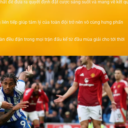
nhất để đưa ra quyết định đặt cược sáng suốt và mang về kết q
 liên tiếp giúp tâm lý của toàn đội trở nên vô cùng hưng phấn
àn đều đặn trong mọi trận đấu kể từ đầu mùa giải cho tới thời