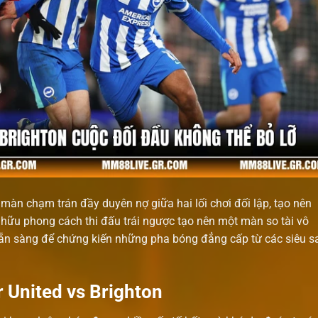
àn chạm trán đầy duyên nợ giữa hai lối chơi đối lập, tạo nên
 hữu phong cách thi đấu trái ngược tạo nên một màn so tài vô
sẵn sàng để chứng kiến những pha bóng đẳng cấp từ các siêu s
 United vs Brighton