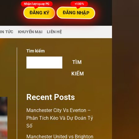
ĐĂNG KÝ
ĐĂNG NHẬP
IN TỨC
KHUYẾN MẠI
LIÊN HỆ
Tìm kiếm
TÌM
KIẾM
Recent Posts
Manchester City Vs Everton –
Phân Tích Kèo Và Dự Đoán Tỷ
Số
Manchester United vs Brighton