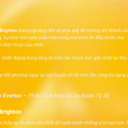
Brighton
đang nghiêng nhẹ về phía quỷ đỏ nhưng đội khách cũ
 Sự kịch tính luôn xuất hiện trong mọi phút thi đấu khiến cho
h điện thoại của mình.
 chiến thắng trong tổng số năm lần chạm trán gần nhất tại đấu
 đối phương ngay tại sào huyệt với lối chơi tấn công đa dạng 
s Everton
– Phân Tích Kèo Và Dự Đoán Tỷ Số
Brighton
 thấy sự ổn định cần thiết để cạnh tranh những vị trí cao hơn.