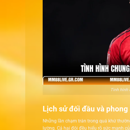
Tình hình 
Lịch sử đối đầu và phong
Những lần chạm trán trong quá khứ thường 
lường. Cả hai đội đều hiểu rõ sức mạnh củ