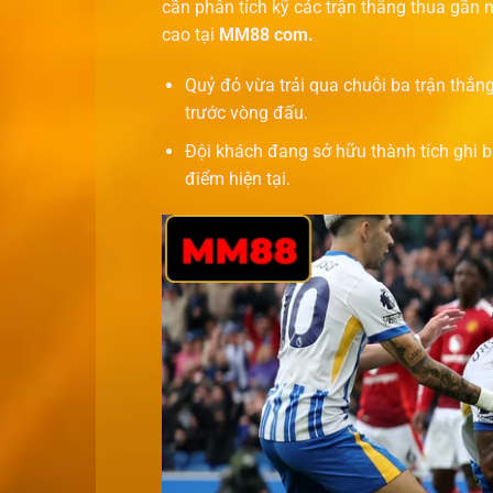
cần phân tích kỹ các trận thắng thua gần 
cao tại
MM88 com.
Quỷ đỏ vừa trải qua chuỗi ba trận thắng
trước vòng đấu.
Đội khách đang sở hữu thành tích ghi b
điểm hiện tại.