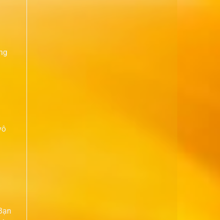
ng
vô
 Bạn