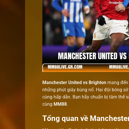
Manchester United vs Brighton
mang đến m
những phút giây bùng nổ. Hai đội bóng sở
cùng hấp dẫn. Bạn hãy chuẩn bị tâm thế 
cùng
MM88
.
Tổng quan về Manchester