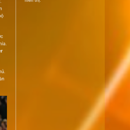
hiển thị.
.
n
bộ
ợc
hía.
er
hủ.
bàn