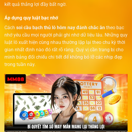
kết quả thắng lợi đầy bất ngờ.
Áp dụng quy luật bạc nhớ
Cách
soi cầu bạch thủ lô hôm nay đánh chắc ăn
theo bạc
nhớ yêu cầu mọi người phải ghi nhớ dữ liệu lâu. Những quy
luật lô xuất hiện cùng nhau thường lặp lại theo chu kỳ thời
gian nhất định nào đó rất rõ ràng. Quý vị cần trang bị cho
mình bảng đối chiếu chi tiết để không bỏ lỡ các nhịp đẹp
trong tuần này.