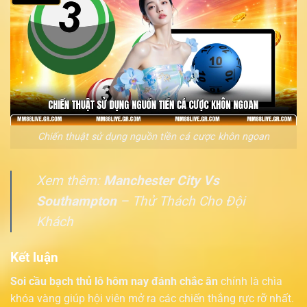
Chiến thuật sử dụng nguồn tiền cá cược khôn ngoan
Xem thêm:
Manchester City Vs
Southampton
– Thử Thách Cho Đội
Khách
Kết luận
Soi cầu bạch thủ lô hôm nay đánh chắc ăn
chính là chìa
khóa vàng giúp hội viên mở ra các chiến thắng rực rỡ nhất.