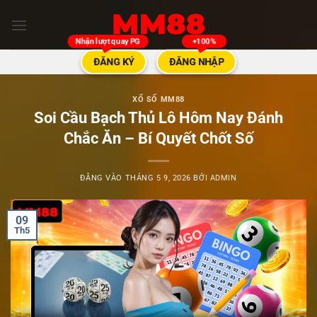
Bỏ
qua
nội
dung
ĐĂNG NHẬP
ĐĂNG KÝ
XỔ SỐ MM88
Soi Cầu Bạch Thủ Lô Hôm Nay Đánh
Chắc Ăn – Bí Quyết Chốt Số
ĐĂNG VÀO
THÁNG 5 9, 2026
BỞI
ADMIN
09
Th5