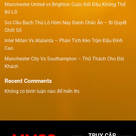
Manchester United vs Brighton Cuộc Đối Đầu Không Thể
Bỏ Lỡ
Soi Cầu Bạch Thủ Lô Hôm Nay Đánh Chắc Ăn – Bí Quyết
Chốt Số
Inter Milan Vs Atalanta – Phân Tích Kèo Trận Đấu Đỉnh
Cao
Manchester City Vs Southampton – Thử Thách Cho Đội
Khách
Recent Comments
Không có bình luận nào để hiển thị.
TRUY CẬP