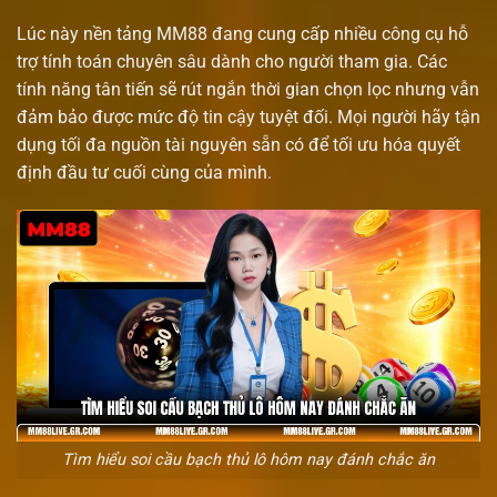
Lúc này nền tảng MM88 đang cung cấp nhiều công cụ hỗ
trợ tính toán chuyên sâu dành cho người tham gia. Các
tính năng tân tiến sẽ rút ngắn thời gian chọn lọc nhưng vẫn
đảm bảo được mức độ tin cậy tuyệt đối. Mọi người hãy tận
dụng tối đa nguồn tài nguyên sẵn có để tối ưu hóa quyết
định đầu tư cuối cùng của mình.
Tìm hiểu soi cầu bạch thủ lô hôm nay đánh chắc ăn