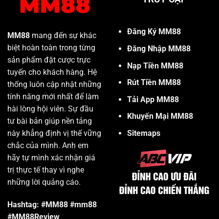
Đăng Ký MM88
MM88
mang đến sự khác
biệt hoàn toàn trong từng
Đăng Nhập MM88
sản phẩm đặt cược trực
Nạp Tiền MM88
tuyến cho khách hàng. Hệ
Rút Tiền MM88
thống luôn cập nhật những
tính năng mới nhất để làm
Tải App MM88
hài lòng hội viên. Sự đầu
Khuyến Mại MM88
tư bài bản giúp nền tảng
này khẳng định vị thế vững
Sitemaps
chắc của mình. Anh em
hãy tự mình xác nhận giá
trị thực tế thay vì nghe
những lời quảng cáo.
Hashtag: #MM88 #mm88
#MM88Review