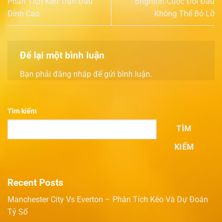
Phân Tích Kèo Trận Đấu
Brighton Cuộc Đối Đầu
Đỉnh Cao
Không Thể Bỏ Lỡ
Để lại một bình luận
Bạn phải
đăng nhập
để gửi bình luận.
Tìm kiếm
TÌM
KIẾM
Recent Posts
Manchester City Vs Everton – Phân Tích Kèo Và Dự Đoán
Tỷ Số