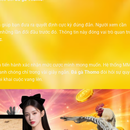
iện giúp bạn đưa ra quyết định cực kỳ đúng đắn. Người xem cần
 những lần đối đầu trước đó. Thông tin này đóng vai trò quan t
c
.
iên tiến hành xác nhận mức cược mình mong muốn. Hệ thống M
anh chóng chỉ trong vài giây ngắn.
Đá gà Thomo
đòi hỏi sự quy
i khai cuộc vang lên.