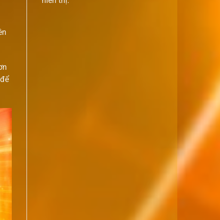
hiển thị.
ên
ơn
 để