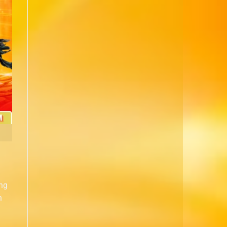
ững
n