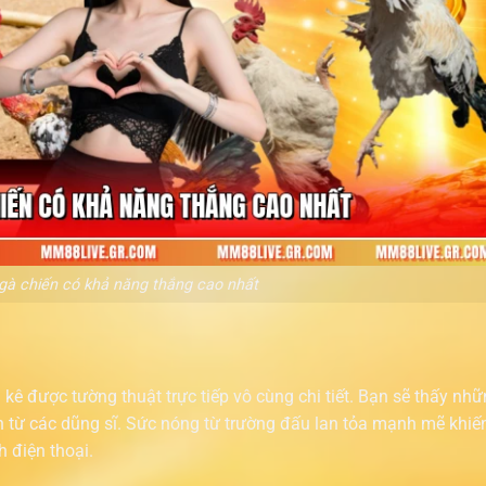
gà chiến có khả năng thắng cao nhất
 kê được tường thuật trực tiếp vô cùng chi tiết. Bạn sẽ thấy nh
 từ các dũng sĩ. Sức nóng từ trường đấu lan tỏa mạnh mẽ khiế
 điện thoại.