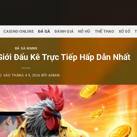
CASINO ONLINE
ĐÁ GÀ
ĐÁNH GIÁ
NỔ HŨ
THỂ THAO
XỔ SỐ
T
ĐÁ GÀ MM88
iới Đấu Kê Trực Tiếp Hấp Dẫn Nhất
G VÀO
THÁNG 4 9, 2026
BỞI
ADMIN