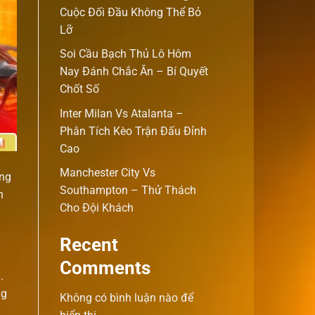
Cuộc Đối Đầu Không Thể Bỏ
Lỡ
Soi Cầu Bạch Thủ Lô Hôm
Nay Đánh Chắc Ăn – Bí Quyết
Chốt Số
Inter Milan Vs Atalanta –
Phân Tích Kèo Trận Đấu Đỉnh
Cao
Manchester City Vs
ang
Southampton – Thử Thách
n
Cho Đội Khách
Recent
Comments
.
ng
Không có bình luận nào để