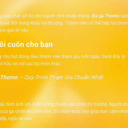
ng cập nhật số dư cho người chơi chiến thắng.
Đá gà Thomo
luô
yệt đối trong khâu trả thưởng. Thành viên có thể tiếp tục tha
ui giải trí này.
lôi cuốn cho bạn
 này thu hút đông đảo thành viên tham gia mỗi ngày. Dưới đây là
ở hữu so với các bộ môn khác.
 Thomo
– Quy Trình Tham Gia Chuẩn Nhất
tải hình ảnh với chất lượng chuẩn cao nhất thị trường. Người ch
 của gà chiến khi lâm trận. Sự chân thực này giúp bạn cảm nhậ
ếp ngồi tại sân.