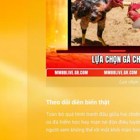
Lựa chọn 
Theo dõi diễn biến thật
Toàn bộ quá trình tranh đấu giữa hai chiến
cú đá hiểm hóc hay màn né đòn điêu luyện
người xem không thể rời mắt khỏi màn hình