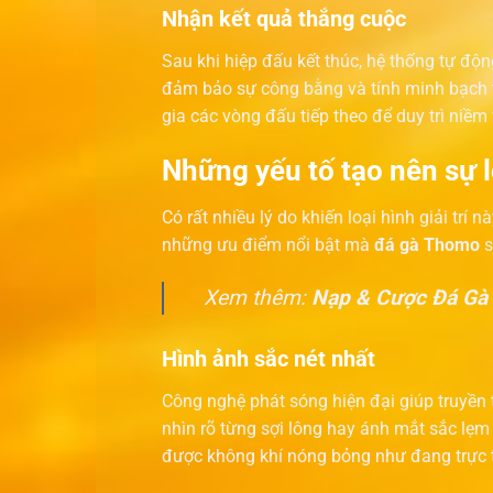
Nhận kết quả thắng cuộc
Sau khi hiệp đấu kết thúc, hệ thống tự độ
đảm bảo sự công bằng và tính minh bạch tu
gia các vòng đấu tiếp theo để duy trì niềm v
Những yếu tố tạo nên sự 
Có rất nhiều lý do khiến loại hình giải trí
những ưu điểm nổi bật mà
đá gà Thomo
s
Xem thêm:
Nạp & Cược Đá Gà
Hình ảnh sắc nét nhất
Công nghệ phát sóng hiện đại giúp truyền 
nhìn rõ từng sợi lông hay ánh mắt sắc lẹm
được không khí nóng bỏng như đang trực ti