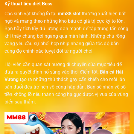
Kỹ thuật tiêu diệt Boss
Các sinh vật khổng lồ tại
mm88 slot
thường xuất hiện bất
ngờ và mang theo những kho báu có giá trị cực kỳ to lớn.
Bạn hãy tích lũy đủ lượng đạn mạnh để tập trung tấn công
khi thấy chúng bơi ngang qua màn hình. Những chú rồng
vàng yêu cầu sự phối hợp nhịp nhàng giữa tốc độ bắn
cùng độ chính xác tuyệt đối từ người chơi.
Hội viên cần quan sát hướng di chuyển của mục tiêu để
đưa ra quyết định nổ súng vào thời điểm tốt.
Bắn cá Hải
Vương
tạo ra những thử thách gay cấn khiến cho mỗi lần
săn đuổi đều trở nên vô cùng hấp dẫn. Bạn sẽ nhận về số
tiền khổng lồ nếu thành công hạ gục được vị vua của vùng
biển sâu thẳm.