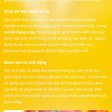
Sòng bài trực tuyến uy tín
Các sảnh chơi casino với dàn người chia bài chuyên
nghiệp mang lại không gian giải trí sang trọng nhất. Trang
mm88 đăng nhập
thường xuyên giúp thành viên nắm bắt
được các bàn chơi đang có tỷ lệ thắng cao hiện tại. Người
dùng thoải mái lựa chọn các bộ môn phổ biến như
baccarat hay blackjack để bắt đầu ván đấu mới.
Game bắn cá sinh động
Trò chơi săn cá dưới đại dương mang lại cảm giác thư
giãn tuyệt vời sau những giờ làm việc mệt mỏi. Thành viên
sử dụng các loại vũ khí hiện đại để thu phục những sinh
vật biển có giá trị kinh tế. Độ khó của trò chơi được điều
chỉnh phù hợp với kỹ năng của từng nhóm người tham gia
khác nhau.