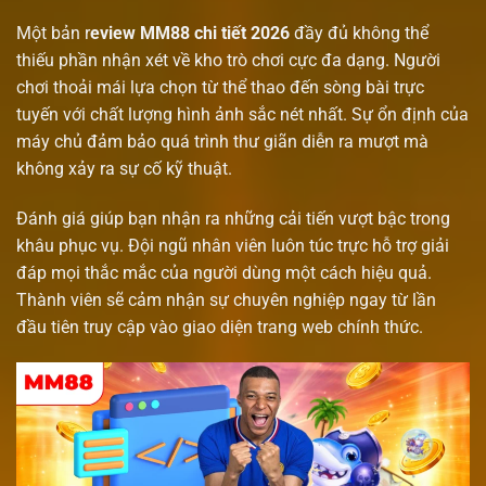
Một bản r
eview MM88 chi tiết 2026
đầy đủ không thể
thiếu phần nhận xét về kho trò chơi cực đa dạng. Người
chơi thoải mái lựa chọn từ thể thao đến sòng bài trực
tuyến với chất lượng hình ảnh sắc nét nhất. Sự ổn định của
máy chủ đảm bảo quá trình thư giãn diễn ra mượt mà
không xảy ra sự cố kỹ thuật.
Đánh giá giúp bạn nhận ra những cải tiến vượt bậc trong
khâu phục vụ. Đội ngũ nhân viên luôn túc trực hỗ trợ giải
đáp mọi thắc mắc của người dùng một cách hiệu quả.
Thành viên sẽ cảm nhận sự chuyên nghiệp ngay từ lần
đầu tiên truy cập vào giao diện trang web chính thức.