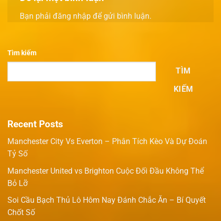
Bạn phải
đăng nhập
để gửi bình luận.
Tìm kiếm
TÌM
KIẾM
Recent Posts
Manchester City Vs Everton – Phân Tích Kèo Và Dự Đoán
Tỷ Số
Manchester United vs Brighton Cuộc Đối Đầu Không Thể
Bỏ Lỡ
Soi Cầu Bạch Thủ Lô Hôm Nay Đánh Chắc Ăn – Bí Quyết
Chốt Số