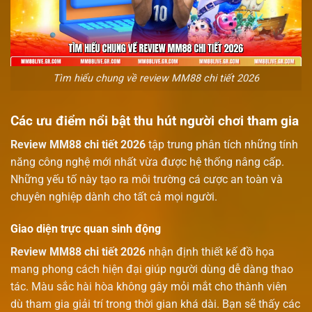
Tìm hiểu chung về review MM88 chi tiết 2026
Các ưu điểm nổi bật thu hút người chơi tham gia
Review MM88 chi tiết 2026
tập trung phân tích những tính
năng công nghệ mới nhất vừa được hệ thống nâng cấp.
Những yếu tố này tạo ra môi trường cá cược an toàn và
chuyên nghiệp dành cho tất cả mọi người.
Giao diện trực quan sinh động
Review MM88 chi tiết 2026
nhận định thiết kế đồ họa
mang phong cách hiện đại giúp người dùng dễ dàng thao
tác. Màu sắc hài hòa không gây mỏi mắt cho thành viên
dù tham gia giải trí trong thời gian khá dài. Bạn sẽ thấy các