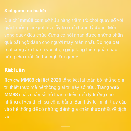
Slot game nổ hũ lớn
Địa chỉ
mm88 com
sở hữu hàng trăm trò chơi quay số với
giải thưởng jackpot tích lũy lên đến hàng tỷ đồng. Mỗi
vòng quay đều chứa đựng cơ hội nhận được những phần
quà bất ngờ dành cho người may mắn nhất. Đồ họa bắt
mắt cùng âm thanh vui nhộn giúp tăng thêm phần hào
hứng cho mỗi lần trải nghiệm game.
Kết luận
Review MM88 chi tiết 2026
tổng kết lại toàn bộ những giá
trị thiết thực mà hệ thống giải trí này sở hữu. Trang
web
MM88
chắc chắn sẽ trở thành điểm đến lý tưởng cho
những ai yêu thích sự công bằng. Bạn hãy tự mình truy cập
vào hệ thống để có những đánh giá chân thực nhất về dịch
vụ.