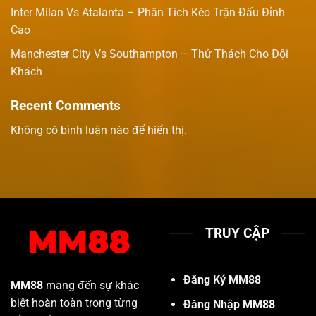
Inter Milan Vs Atalanta – Phân Tích Kèo Trận Đấu Đỉnh
Cao
Manchester City Vs Southampton – Thử Thách Cho Đội
Khách
Recent Comments
Không có bình luận nào để hiển thị.
TRUY CẬP
Đăng Ký MM88
MM88
mang đến sự khác
biệt hoàn toàn trong từng
Đăng Nhập MM88