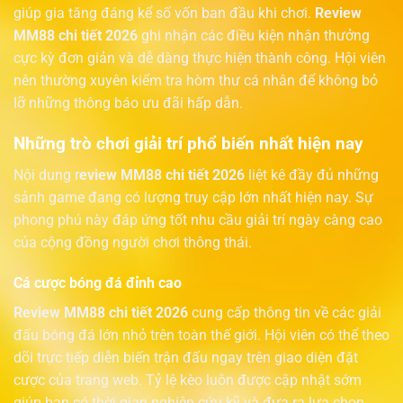
giúp gia tăng đáng kể số vốn ban đầu khi chơi.
Review
MM88 chi tiết 2026
ghi nhận các điều kiện nhận thưởng
cực kỳ đơn giản và dễ dàng thực hiện thành công. Hội viên
nên thường xuyên kiểm tra hòm thư cá nhân để không bỏ
lỡ những thông báo ưu đãi hấp dẫn.
Những trò chơi giải trí phổ biến nhất hiện nay
Nội dung r
eview MM88 chi tiết 2026
liệt kê đầy đủ những
sảnh game đang có lượng truy cập lớn nhất hiện nay. Sự
phong phú này đáp ứng tốt nhu cầu giải trí ngày càng cao
của cộng đồng người chơi thông thái.
Cá cược bóng đá đỉnh cao
Review MM88 chi tiết 2026
cung cấp thông tin về các giải
đấu bóng đá lớn nhỏ trên toàn thế giới. Hội viên có thể theo
dõi trực tiếp diễn biến trận đấu ngay trên giao diện đặt
cược của trang web. Tỷ lệ kèo luôn được cập nhật sớm
giúp bạn có thời gian nghiên cứu kỹ và đưa ra lựa chọn.