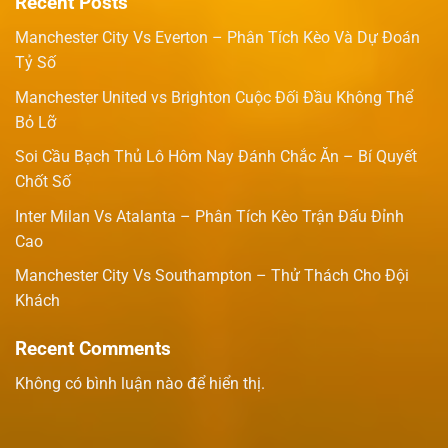
Recent Posts
Manchester City Vs Everton – Phân Tích Kèo Và Dự Đoán
Tỷ Số
Manchester United vs Brighton Cuộc Đối Đầu Không Thể
Bỏ Lỡ
Soi Cầu Bạch Thủ Lô Hôm Nay Đánh Chắc Ăn – Bí Quyết
Chốt Số
Inter Milan Vs Atalanta – Phân Tích Kèo Trận Đấu Đỉnh
Cao
Manchester City Vs Southampton – Thử Thách Cho Đội
Khách
Recent Comments
Không có bình luận nào để hiển thị.