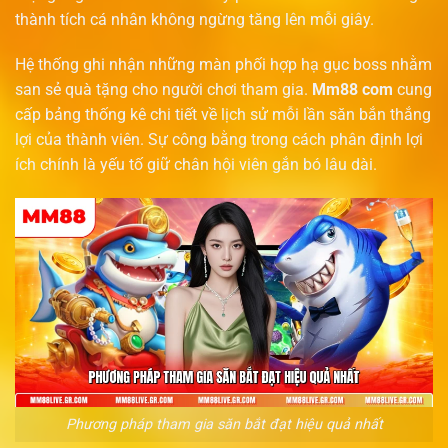
thành tích cá nhân không ngừng tăng lên mỗi giây.
Hệ thống ghi nhận những màn phối hợp hạ gục boss nhằm
san sẻ quà tặng cho người chơi tham gia.
Mm88 com
cung
cấp bảng thống kê chi tiết về lịch sử mỗi lần săn bắn thắng
lợi của thành viên. Sự công bằng trong cách phân định lợi
ích chính là yếu tố giữ chân hội viên gắn bó lâu dài.
Phương pháp tham gia săn bắt đạt hiệu quả nhất