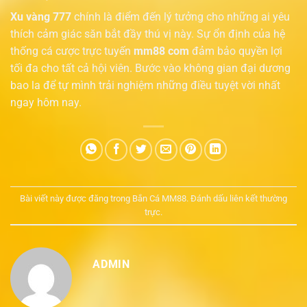
Xu vàng 777
chính là điểm đến lý tưởng cho những ai yêu
thích cảm giác săn bắt đầy thú vị này. Sự ổn định của hệ
thống cá cược trực tuyến
mm88 com
đảm bảo quyền lợi
tối đa cho tất cả hội viên. Bước vào không gian đại dương
bao la để tự mình trải nghiệm những điều tuyệt vời nhất
ngay hôm nay.
Bài viết này được đăng trong
Bắn Cá MM88
. Đánh dấu
liên kết thường
trực
.
ADMIN