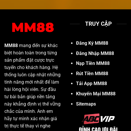
TRUY CẬP
Đăng Ký MM88
MM88
mang đến sự khác
biệt hoàn toàn trong từng
Đăng Nhập MM88
sản phẩm đặt cược trực
Nạp Tiền MM88
tuyến cho khách hàng. Hệ
Rút Tiền MM88
thống luôn cập nhật những
tính năng mới nhất để làm
Tải App MM88
hài lòng hội viên. Sự đầu
Khuyến Mại MM88
tư bài bản giúp nền tảng
này khẳng định vị thế vững
Sitemaps
chắc của mình. Anh em
hãy tự mình xác nhận giá
trị thực tế thay vì nghe