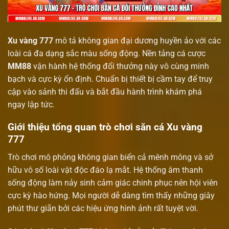
Xu vàng 777
mô tả không gian đại dương huyền ảo với các
loài cá đa dạng sắc màu sống động. Nền tảng cá cược
MM88
vận hành hệ thống đổi thưởng này vô cùng minh
bạch và cực kỳ ổn định. Chuẩn bị thiết bị cầm tay để truy
cập vào sảnh thi đấu và bắt đầu hành trình khám phá
ngay lập tức.
Giới thiệu tổng quan trò chơi săn cá Xu vàng
777
Trò chơi mô phỏng không gian biển cả mênh mông và sở
hữu vô số loài vật độc đáo lạ mắt. Hệ thống âm thanh
sống động làm nảy sinh cảm giác chinh phục nên hội viên
cực kỳ hào hứng. Mọi người dễ dàng tìm thấy những giây
phút thư giãn bởi các hiệu ứng hình ảnh rất tuyệt vời.